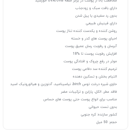
محافظت بالا از پوست در برابر اشعه UVA/UVB خورشید
دارای بافت سبک و زودجذب
بدون رد سفيدی یا پیل شدن
دارای فینیش طبیعی
روشن کننده و یکدست کننده تناژ پوست
احیای پوست‌ های کدر و خسته
آبرسان و رطوبت رسان عمیق پوست
افزایش رطوبت پوست تا %18
موثر در رفع چروک‌ و افتادگی پوست
ترميم کننده سد دفاعی پوست
التیام بخش و تسکین دهنده
حاوی شیره درخت توس birch، نیاسینامید، آدنوزین و هیالورونیک اسید
فاقد عطر، الکل، پارابن و ترکیبات مضر
مناسب برای انواع پوست حتی پوست های حساس
بدون تست حیوانی
کشور سازنده: کره جنوبی
حجم: 50 میل