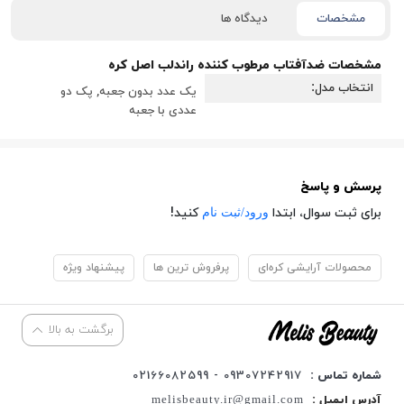
مشخصات
دیدگاه ها
مشخصات
ضدآفتاب مرطوب کننده راندلب اصل کره
انتخاب مدل
یک عدد بدون جعبه, پک دو
عددی با جعبه
پرسش و پاسخ
ورود/ثبت نام
برای ثبت سوال، ابتدا
کنید!
محصولات آرایشی کره‌ای
پرفروش ترین ها
پیشنهاد ویژه
برگشت به بالا
شماره تماس :
09307242917 - 02166082599
آدرس ایمیل :
melisbeauty.ir@gmail.com