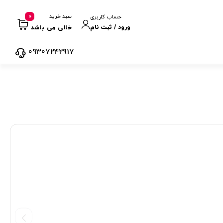
0
سبد خرید
حساب کاربری
ورود / ثبت نام
خالی می باشد
09307242917