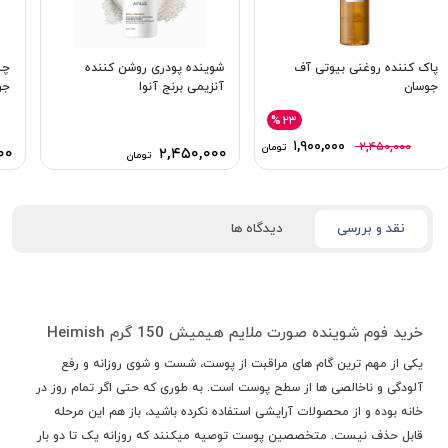
پاک کننده روغنی بیوتی آف
شوینده پودری روشن کننده
چس
جوسان
آنزیمی برنج آنوا
جو
%۲۳
۱,۹۰۰,۰۰۰
۲,۴۵۰,۰۰۰
تومان
۰۰
۲,۴۵۰,۰۰۰
تومان
نقد و بررسی
دیدگاه ها
خرید فوم شوینده صورت ملایم هیمیش 150 گرم Heimish
یکی از مهم ترین گام های مراقبت از پوست، شست و شوی روزانه و رفع
آلودگی و ناخالصی ها از سطح پوست است. به طوری که حتی اگر تمام روز در
خانه بوده و از محصولات آرایشی استفاده نکرده باشید، باز هم این مرحله
قابل حذف نیست. متخصصین پوست توصیه میکنند که روزانه یک تا دو بار