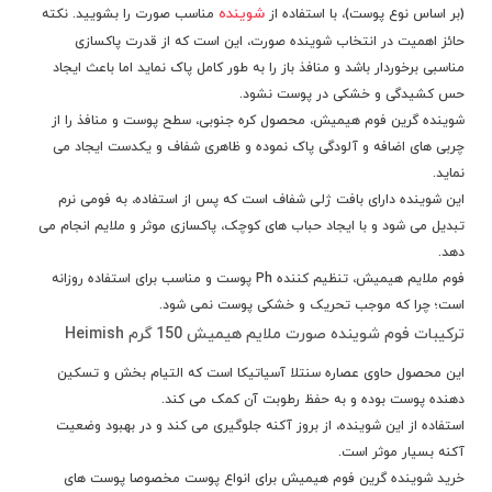
شوینده
(بر اساس نوع پوست)، با استفاده از
مناسب صورت را بشویید.
نکته
حائز اهمیت در انتخاب شوینده صورت، این است که از قدرت پاکسازی
مناسبی برخوردار باشد و منافذ باز را به طور کامل پاک نماید اما باعث ایجاد
حس کشیدگی و خشکی در پوست نشود.
شوینده گرین فوم هیمیش، محصول کره جنوبی، سطح پوست و منافذ را از
چربی های اضافه و آلودگی پاک نموده و ظاهری شفاف و یکدست ایجاد می
نماید.
این شوینده دارای بافت ژلی شفاف است که پس از استفاده، به فومی نرم
تبدیل می شود و با ایجاد حباب های کوچک، پاکسازی موثر و ملایم انجام می
دهد.
فوم ملایم هیمیش، تنظیم کننده Ph پوست و مناسب برای استفاده روزانه
است؛ چرا که موجب تحریک و خشکی پوست نمی شود.
ترکیبات فوم شوینده صورت ملایم هیمیش 150 گرم Heimish
این محصول حاوی عصاره سنتلا آسیاتیکا است که التیام بخش و تسکین
دهنده پوست بوده و به حفظ رطوبت آن کمک می کند.
استفاده از این شوینده، از بروز آکنه جلوگیری می کند و در بهبود وضعیت
آکنه بسیار موثر است.
خرید شوینده گرین فوم هیمیش برای انواع پوست مخصوصا پوست های