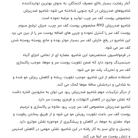
آمار رضایت بسیار بالای مصرف کنندگان، به عنوان بهترین تولیدکننده
شامپوهای ضدریزش در کره جنوبی شناخته می شود؛ شامپو ضدریزش
مخصوص پوست کف سر چرب تولید و عرضه نموده است.
شامپو ضدریزش RYO مخصوص پوست کف سر چرب، میزان ترشح سبوم
پوست کف سر را کنترل نموده و چربی های اضافه پوست سر را از بین می برد.
این شامپو در رفع خارش کف سر بسیار موثر بوده و مانع پوسته پوسته شدن
کف سر می شود.
در فرمولاسیون منحصربفرد این شامپو، عصاره ای از تمامی اجزای گیاه
جینسینگ وجود دارد که ضمن تقویت پوست سر و موها، موجب پاکسازی
کف سر و تحریک رشد مو می شود.
استفاده منظم از این شامپو، موجب تقویت ریشه و کاهش ریزش مو شده و
به شادابی و درخشش ساقه موها کمک می کند.
از دیگر ترکیبات مهم شامپو ضدریزش ریو، می توان به
ساپونین اشاره داشت
که نقش موثری در کاهش التهابات و قرمزی پوست سر دارد.
شامپو ضدریزش مخصوص کف سر چرب ریو، علاوه بر پاکسازی و ترمیم
پوست کف سر، باعث تقویت رویش مو می شود و از طریق رساندن رطوبت و
مواد مغذی به موها، در کاهش و پیشگیری از موخوره نقش موثری دارد.
زنجبیل و چای سبز به کار رفته در این شامپو، نقش مهمی در کاهش استرس
و تنش پوست سر ایفا می کند.