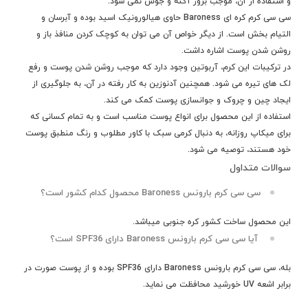
و استفاده از آن، موجب بروز آکنه و جوش نمی شود.
سی سی کرم کره ای Baroness حاوی هیالورونیک اسید بوده و آبرسان و
التیام بخش است. از دیگر خواص آن می توان به کوچک کردن منافذ باز و
روشن شدن پوست اشاره داشت.
در ترکیبات این کرم، آربوتین وجود دارد که موجب روشن شدن پوست و رفع
لک های تیره می شود. همچنین آدنوزین به کار رفته در آن، به جلوگیری از
ایجاد چین و چروک و جوانسازی پوست کمک می کند.
استفاده از این محصول برای انواع پوست مناسب است و به تمام کسانی که
برای میکاپ روزانه، به دنبال کرمی سبک با کاور مطلوب و رنگ منطبق پوست
خود هستند، توصیه می شود.
سوالات متداول
سی سی کرم بارونس Baroness محصول کدام کشور است؟
این محصول ساخت کشور
کره جنوبی
میباشد.
آیا سی سی کرم بارونس Baroness دارای
SPF36
است؟
بله، سی سی کرم بارونس Baroness
دارای SPF36 بوده و از پوست صورت در
برابر اشعه UV خورشید محافظت می نماید.