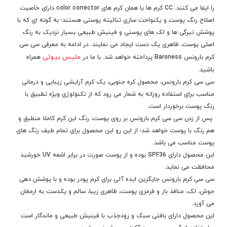
را ایفا می کنند. CC کرم ها یا همان کرم های color corrector دارای خاصیت
اصلاح رنگ پوست و یکنواخت سازی تنالیته پوستی هستند؛ به گونه ای که با
پوشش تیرگی ها و لک های پوستی و فینیش طبیعی بسیار نزدیک به رنگ
اصلی پوست، ظاهری یک دست ایجاد می نمایند. در ادامه به معرفی سی سی
ملیس بیوتی
کرم بارونس Baroness پرداخته خواهد شد. با ما در
همراه
باشید.
سی سی کرم بارونس، محصول کره جنوبی، یک کرم آرایشی زیبایی و درمانی
مناسب برای استفاده روزانه به شمار می رود که از تکنولوژی ویژه تطبیق با
رنگ پوست برخوردار است.
پس از زدن سی سی کرم بارونس بر روی پوست، رنگ این کرم کاملا منطبق و
هم رنگ با پوست خواهد شد؛ از این رو این محصول برای تمام طیف رنگ های
پوست مناسب می باشد.
این محصول دارای SPF36 بوده و از پوست صورت در برابر اشعه UV خورشید
محافظت می نماید.
سی سی کرم بارونس جایگزین ایده آلی برای کرم پودر بوده و با پوشش دهی
جوش، لک، منافذ باز و قرمزی پوست، ظاهری زیبا، سالم و یکدست به ارمغان
می آورد.
این محصول دارای بافتی سبک و زودجذب با فینیش طبیعی و ماندگار است