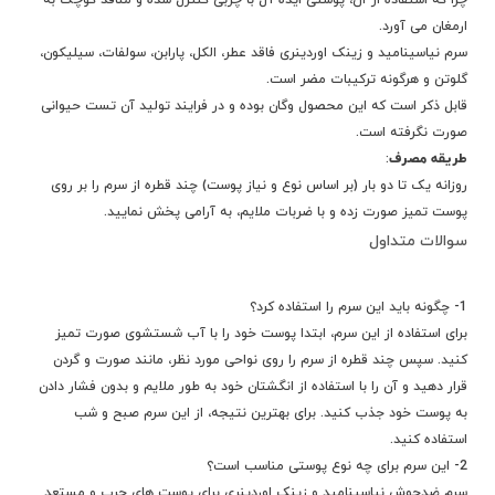
چرا که استفاده از آن، پوستی ایده آل با چربی کنترل شده و منافذ کوچک به
ارمغان می آورد.
سرم نیاسینامید و زینک اوردینری فاقد عطر، الکل، پارابن، سولفات، سیلیکون،
گلوتن و هرگونه ترکیبات مضر است.
قابل ذکر است که این محصول وگان بوده و در فرایند تولید آن تست حیوانی
صورت نگرفته است.
طریقه مصرف
:
روزانه یک تا دو بار (بر اساس نوع و نیاز پوست) چند قطره از سرم را بر روی
پوست تمیز صورت زده و با ضربات ملایم، به آرامی پخش نمایید.
سوالات متداول
1- چگونه باید این سرم را استفاده کرد؟
برای استفاده از این سرم، ابتدا پوست خود را با آب شستشوی صورت تمیز
کنید. سپس چند قطره از سرم را روی نواحی مورد نظر، مانند صورت و گردن
قرار دهید و آن را با استفاده از انگشتان خود به طور ملایم و بدون فشار دادن
به پوست خود جذب کنید. برای بهترین نتیجه، از این سرم صبح و شب
استفاده کنید.
2- این سرم برای چه نوع پوستی مناسب است؟
سرم ضدجوش نیاسینامید و زینک اوردینری برای پوست های چرب و مستعد