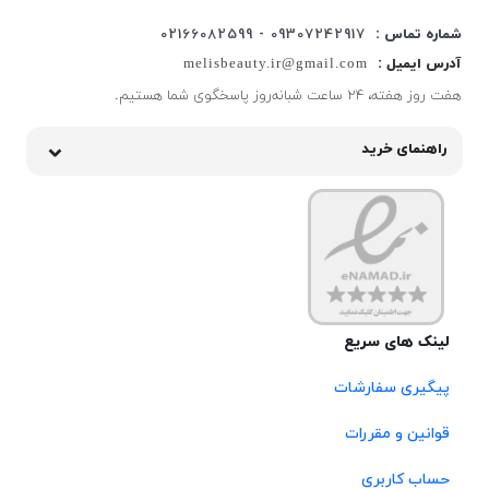
شماره تماس :
09307242917 - 02166082599
آدرس ایمیل :
melisbeauty.ir@gmail.com
هفت روز هفته، ۲۴ ساعت شبانه‌روز پاسخگوی شما هستیم.
راهنمای خرید
لینک های سریع
پیگیری سفارشات
قوانین و مقررات
حساب کاربری