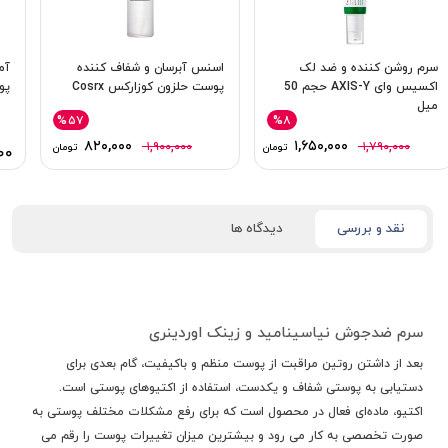
سرم روشن‌ کننده و ضد لک
اسنس آبرسان و شفاف کننده
آم
اکسیس وای AXIS-Y حجم 50
پوست حلزون کوزارکس Cosrx
پوس
میل
%۵۷
%۸
۸۲۰,۰۰۰
۱,۶۵۰,۰۰۰
۱,۹۰۰,۰۰۰
۱,۷۹۰,۰۰۰
تومان
تومان
۰۰
نقد و بررسی
دیدگاه ها
سرم ضدجوش نیاسینامید و زینک اوردینری
بعد از داشتن روتین مراقبت از پوست منظم و باکیفیت، گام بعدی برای
دستیابی به پوستی شفاف و یکدست، استفاده از اکتیوهای پوستی است.
اکتیو، ماده‌ای فعال در محصول است که برای رفع مشکلات مختلف پوستی به
صورت تخصصی به کار می رود و بیشترین میزان تغییرات پوست را رقم می