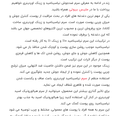
زند.در ادامه به معرفی
سرم ضدجوش نیاسینامید و زینک اوردینری
خواهیم
ملیس بیوتی
پرداخت با ما در
همراه باشید.
یکی از مهم ترین دغدغه های افراد در بحث مراقبت از پوست، کنترل جوش و
میزان چربی پوست صورت است. سرم نیاسینامید و زینک اوردینری، ساخت
کانادا، جزو پرفروش ترین و محبوب ترین اکتیوهای تخصصی جهان می باشد
که این دغدغه را برطرف نموده است.
در ترکیبات این سرم نیاسینامید ۱۰
٪
و زینک ۱
٪
به کار رفته است.
نیاسینامید موجب روشن سازی پوست و کوچک شدن منافذ باز می شود.
همچنین کاهش جوش و جای جوش، روشن شدن لک ها و کاهش قرمزی
پوست از دیگر اثرات این ترکیب است.
زینک موجود در این سرم نیز ضمن داشتن خاصیت ضد التهابی، میزان ترشح
چربی پوست را کنترل نموده و از ایجاد جوش جدید جلوگیری می کند.
سرم
استفاده منظم از
نیاسینامید اوردینری، باعث صاف و یکدست شدن
پوست صورت شده و ظاهری شفاف ایجاد می نماید.
برای تاثیر گذاری بیشتر این محصول، میتوانید از سرم هیالورونیک اسید
اوردینری در کنار آن، استفاده کنید زیرا هیالورونیک اسید به جذب بهتر
نیاسینامید روی پوست کمک می کند.
این سرم به همه افراد با پوست های معمولی، مختلط و چرب توصیه می شود