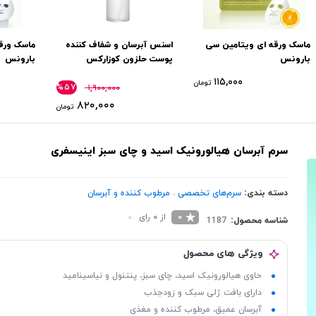
ماسک ورقه ای ویتامین سی
اسنس آبرسان و شفاف کننده
ماسک ورقه
بارونس
پوست حلزون کوزارکس
بارونس
Cosrx
۱۱۵,۰۰۰
تومان
%۵۷
۱,۹۰۰,۰۰۰
۸۲۰,۰۰۰
تومان
سرم آبرسان هیالورونیک اسید و چای سبز اینیسفری
دسته بندی:
سرم‌های تخصصی
،
مرطوب کننده و آبرسان
0
از 0 رای
شناسه محصول:
1187
ویژگی های محصول
حاوی هیالورونیک اسید، چای سبز، پنتنول و نیاسینامید
دارای بافت ژلی سبک و زودجذب
آبرسان عمیق، مرطوب کننده و مغذی