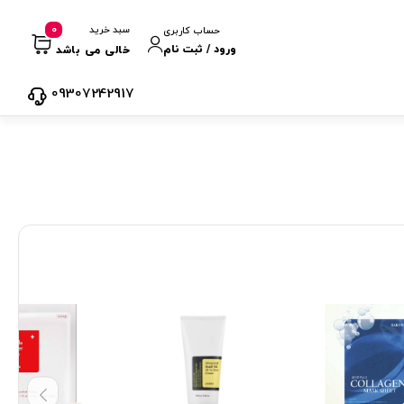
0
سبد خرید
حساب کاربری
ورود / ثبت نام
خالی می باشد
09307242917