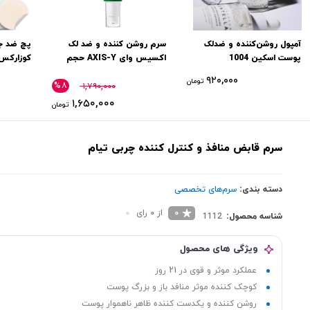
آمپول روشن‌کننده و ضدلک
سرم روشن‌ کننده و ضد لک
پچ ضد ج
پوست اسکین 1004
اکسیس وای AXIS-Y حجم
کوزارکس 24 عد
50 میل
۹۲۰,۰۰۰
تومان
%۸
۱,۷۹۰,۰۰۰
۱,۶۵۰,۰۰۰
تومان
سرم قابض منافذ و کنترل کننده چربی تیام
دسته بندی:
سرم‌های تخصصی
0
از 0 رای
شناسه محصول:
1112
ویژگی های محصول
عملکرد موثر و قوی در 21 روز
کوچک کننده موثر منافد باز و بزرگ پوست
روشن کننده و یکدست کننده ظاهر ناهموار پوست