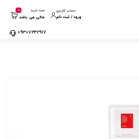
0
سبد خرید
حساب کاربری
ورود / ثبت نام
خالی می باشد
09307242917