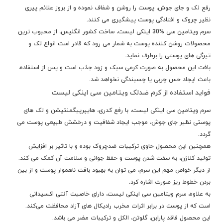
رفع لک و جای جوش، پوست را روشن و شفاف نموده و از بروز علائم پیری
نظیر چروک و افتادگی پوست پیشگیری می کنند.
سرم ویتامین سی %30 اینکی لیست، ساخت کشور انگلیس، از محبوب ترین
محصولات روشن کننده پوست به شمار می رود که قادر است انواع لک و
تیرگی های پوستی را برطرف نماید.
بافت این محصول به صورت کرمی سبک و زود جذب است و پس از استفاده،
باعث ایجاد حس چربی یا چسبندگی نخواهد شد.
فواید استفاده از کرم ضدلک ویتامین سی اینکی لیست
سرم ویتامین سی اینکی لیست، با رفع کدری، هایپرپیگمنتیشن و لک های
پوستی نظیر جای جوش، موجب ایجاد شفافیت و درخشش طبیعی پوست می
گردد.
همچنین این محصول حاوی ترکیبات ضدچروک بوده و با تاثیر بر افزایش
تولید کلاژن، به سفت شدن پوست و حفظ جوانی و سلامت آن کمک می کند.
از دیگر خواص مهم این سرم، می توان به بهبود بافت ناهموار پوست و از بین
بردن خطوط ریز صورت اشاره کرد.
به علاوه، سرم ویتامین سی اینکی لیست، دارای خاصیت آنتی اکسیدانی
است که از پوست در برابر اثرات مخرب رادیکال های آزاد محافظت می‌کند.
این محصول فاقد پارابن، گلوتن، الکل و ترکیبات مضر می باشد.