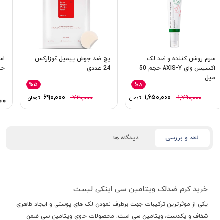
سرم روشن‌ کننده و ضد لک
پچ ضد جوش پیمپل کوزارکس
اس
اکسیس وای AXIS-Y حجم 50
24 عددی
حلز
میل
%۵
%۸
۶۹۰,۰۰۰
۱,۶۵۰,۰۰۰
۷۲۰,۰۰۰
۱,۷۹۰,۰۰۰
تومان
تومان
۰۰
نقد و بررسی
دیدگاه ها
خرید کرم ضدلک ویتامین سی اینکی لیست
یکی از موثرترین ترکیبات جهت برطرف نمودن لک های پوستی و ایجاد ظاهری
شفاف و یکدست، ویتامین سی است. محصولات حاوی ویتامین سی ضمن