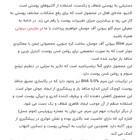
دستیابی به پوستی شفاف و یکدست، استفاده از اکتیوهای پوستی است.
اکتیو، ماده‌ای فعال در محصول است که برای رفع مشکلات مختلف پوستی به
کار می رود و بیشترین میزان تغییرات پوست را رقم می زند. در ادامه به
ملیس بیوتی
معرفی
سرم گلو بیوتی آف جوسان
خواهیم پرداخت با ما در
همراه باشید.
سرم Glow بیوتی آف جوسان، ساخت کره جنوبی، محصولی ایمن با عملکردی
موثر است که به صورت تخصصی برای روشن شدن پوست، کنترل چربی و
منافذ باز تولید شده است.
این محصول حاوی 2% نیاسینامید است که تاثیر به سزایی در تنظیم ترشح
سبوم و روشن شدن پوست دارد.
در ترکیبات این سرم %5/0 BHA نیز وجود دارد که در پاکسازی عمیق منافذ
پوست، کوچک کردن اندازه منافذ باز و پیشگیری از ایجاد جوش موثر است.
این محصول کاهش دهنده لک و برطرف کننده کدری و تیرگی پوست است و
استفاده منظم از آن موجب ایجاد ظاهری شفاف و یک دست می شود.
از دیگر ترکیبات مهم این سرم، می توان به عصاره پروپلیس (موم عسل)
اشاره کرد که دارای خاصیت ضد باکتری بوده و نقش موثری در پیشگیری از
بروز آکنه دارد. همچنین این ترکیب به آبرسانی پوست و تسکین التهاب
کمک می کند.