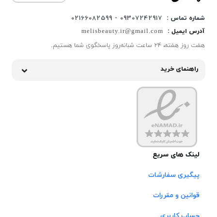
شماره تماس :
09307242917 - 02166082599
آدرس ایمیل :
melisbeauty.ir@gmail.com
هفت روز هفته، ۲۴ ساعت شبانه‌روز پاسخگوی شما هستیم.
راهنمای خرید
لینک های سریع
پیگیری سفارشات
قوانین و مقررات
حساب کاربری