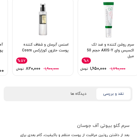
سرم روشن‌ کننده و ضد لک
اسنس آبرسان و شفاف کننده
آم
اکسیس وای AXIS-Y حجم 50
پوست حلزون کوزارکس Cosrx
پوس
میل
%۵۷
%۸
۸۲۰,۰۰۰
۱,۶۵۰,۰۰۰
۱,۹۰۰,۰۰۰
۱,۷۹۰,۰۰۰
تومان
تومان
۰۰
نقد و بررسی
دیدگاه ها
سرم گلو بیوتی آف جوسان
بعد از داشتن روتین مراقبت از پوست منظم و باکیفیت، گام بعدی برای