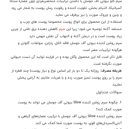
سرم گلو بیوتی آف جوسان با داشتن ترکیبات منحصربفردی چون عصاره سنتلا
آسیاتیکا، التیام بخش، تقویت کننده و رطوبت رسان پوست به شمار می رود
و چین و چروک صورت را نیز برطرف می نماید.
استفاده از این محصول برای انواع پوست مخصوصا پوست های چرب و
سرم
مستعد آکنه توصیه می شود؛ زیرا این
کاهش دهنده برق ناشی از چربی
زیاد پوست است و در درمان آکنه و التهاب آن نقش مهمی دارد.
سرم روشن کننده بیوتی آف جوسان فاقد الکل، پارابن، سولفات، گلوتن و
هرگونه ترکیبات مضر است.
قابل ذکر است که این محصول وگان بوده و در فرایند تولید آن تست حیوانی
صورت نگرفته است.
طریقه مصرف:
روزانه یک تا دو بار (بر اساس نوع و نیاز پوست) چند قطره از
سرم را بر روی پوست تمیز صورت زده و با ضربات ملایم، به آرامی پخش
نمایید.
سوالات متداول
1. چگونه سرم روشن کننده Glow بیوتی آف جوسان می تواند به پوست
صورت کمک کند؟
سرم روشن کننده Glow بیوتی آف جوسان با ترکیب عصاره‌های گیاهی و
آنتی‌اکسیدان‌های قوی، به پوست صورت شما کمک می کند.