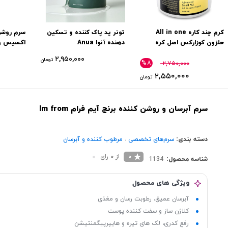
کرم چند کاره All in one
تونر پد پاک کننده و تسکین
سرم روشن‌
حلزون كوزاركس اصل کره
دهنده آنوا Anua
50 میل
۲,۹۵۰,۰۰۰
تومان
%۸
۲,۷۵۰,۰۰۰
۲,۵۵۰,۰۰۰
تومان
سرم آبرسان و روشن کننده برنج آیم فرام Im from
دسته بندی:
سرم‌های تخصصی
،
مرطوب کننده و آبرسان
0
از 0 رای
شناسه محصول:
1134
ویژگی های محصول
آبرسان عمیق، رطوبت رسان و مغذی
کلاژن ساز و سفت کننده پوست
رفع کدری، لک های تیره و هایپرپیگمنتیشن