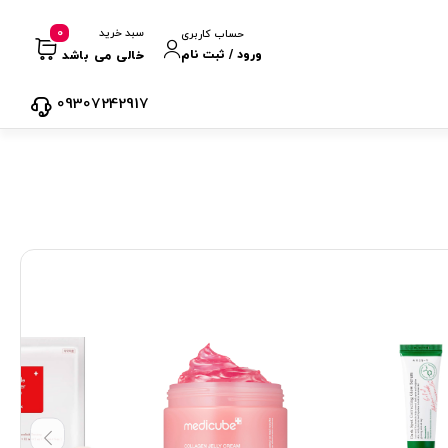
0
سبد خرید
حساب کاربری
ورود / ثبت نام
خالی می باشد
09307242917