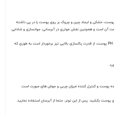
ست به مرور التهاب و قرمزی پوست، خشکی و ایجاد چین و چروک بر روی پوست را در پی داشته
از تونر متناسب با نوع پوست توصیه می شود چرا که کارکرد اصلی تونر، تنظیم pH پوست و حفظ سلامت آن است و همچنین نقش موثری در آبرسانی، جوانسازی و شادابی
تونر ضد جوش سرسیاه از برند نوتروژینا، محصول کشور فرانسه و یکی از تونرهای محبوب برای افراد دارای پوست چرب است. این تونر علاوه بر تنظیم PH پوست، از قدرت پاکسازی بالایی نیز برخوردار است به طوری که
رد.
ننده پوست و کنترل کننده میزان چربی و جوش های صورت است.
وی پوست بکشید. پس از این تونر، حتما از آبرسان استفاده نمایید.