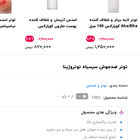
تونر لایه بردار و شفاف کننده
اسنس آبرسان و شفاف کننده
تونر اسن
Aha/Bha کوزارکس 150 میل
پوست حلزون کوزارکس
نیاسینامید
Cosrx
%۵۷
%۳۵
۱,۹۰۰,۰۰۰
۱,۹۰۰,۰۰۰
۸۲۰,۰۰۰
۱,۲۵۰,۰۰۰
تومان
تومان
تونر ضدجوش سرسیاه نوتروژینا
دسته بندی:
تونر و اسنس
0
از 0 رای
شناسه محصول:
1003
ویژگی های محصول
قدرت پاکسازی بالا
از بین برنده جوش های سر سیاه و سر سفید
جمع کننده منافذ باز