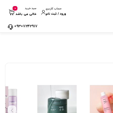
0
سبد خرید
حساب کاربری
ورود / ثبت نام
خالی می باشد
09307242917