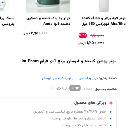
تونر لایه بردار و شفاف کننده
تونر پد پاک کننده و تسکین
ماسک ورقه
Aha/Bha کوزارکس 150 میل
دهنده آنوا Anua
بارونس
۲,۹۵۰,۰۰۰
تومان
%۳۵
۱,۹۰۰,۰۰۰
۱,۲۵۰,۰۰۰
تومان
تونر روشن کننده و آبرسان برنج آیم فرام Im From
دسته بندی:
تونر و اسنس
،
مرطوب کننده و آبرسان
0
از 0 رای
شناسه محصول:
1097
ویژگی های محصول
حاوی %77/78 عصاره برنج، نیاسینامید و آدنوزین
آبرسان عمیق و محافظ رطوبت پوست
شفاف و درخشان کننده پوست