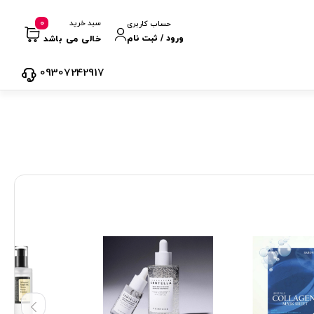
0
سبد خرید
حساب کاربری
ورود / ثبت نام
خالی می باشد
09307242917