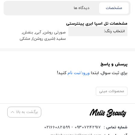
مشخصات
دیدگاه ها
مشخصات
تل اسپا ابری پینترستی
انتخاب رنگ
صورتی روشن, آبی, بنفش,
سفید (شیری روشن), مشکی
پرسش و پاسخ
ورود/ثبت نام
برای ثبت سوال، ابتدا
کنید!
محصولات مینی
برگشت به بالا
شماره تماس :
09307242917 - 02166082599