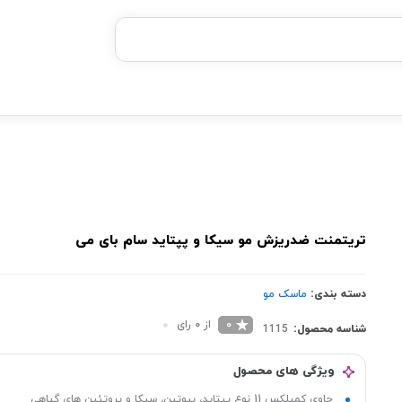
خرید قسطی با ترب‌پی
تریتمنت ضدریزش مو سیکا و پپتاید سام بای می
دسته بندی:
ماسک مو
0
از 0 رای
شناسه محصول:
1115
ویژگی های محصول
حاوی کمپلکس 11 نوع پپتاید، بیوتین، سیکا و پروتئین های گیاهی