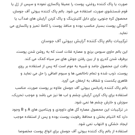
صورت یا پاک کننده روغنی، پوست را عمیقا پاکسازی نموده و سپس از ژل یا
فوم شستشوی صورت، استفاده می شود.
بالم پاک کننده بیوتی آف جوسان،
محصول کره جنوبی، برای دابل کلینزینگ و پاک کردن آرایش های ضدآب یا
آلودگی پوست بسیار مناسب بوده و منافذ پوست را کاملا تمیز و پاکسازی می
نماید.
ترکیبات بالم پاک کننده آرایش بیوتی آف جوسان
این بالم حاوی سبوس برنج و عصاره غلات است
که به روشن شدن پوست،
برطرف شدن کدری و
از بین رفتن جوش های سر سیاه کمک می کند.
بافت این محصول جامد و شبیه به موم است که پس از استفاده بر روی
پوست، ذوب شده و تمام ناخالصی ها و سبوم اضافی را حل می نماید و
ظاهری یکدست و شفاف به ارمغان می آورد.
بالم پاک کننده رادیانس بیوتی آف جوسان علاوه بر پوست صورت، مناسب
استفاده برای پاک کردن آرایش چشم و لب ها نیز می باشد و موجب تحریک،
سوزش و خارش چشم ها نمی شود.
در ترکیبات این محصول عصاره گل های داوودی و ویتامین های A و B وجود
دارد که التیام بخش و محافظ رطوبت پوست بوده و پس از استفاده موجب
ایجاد خشکی و التهاب نمی شود.
استفاده از بالم پاک کننده بیوتی آف جوسان برای انواع پوست مخصوصا