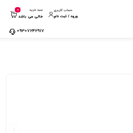
0
سبد خرید
حساب کاربری
ورود / ثبت نام
خالی می باشد
09307242917