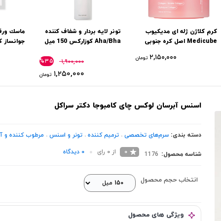
کرم کلاژن ژله ای مدیکیوب
تونر لایه بردار و شفاف کننده
ماسك ورقه
Medicube اصل کره جنوبی
Aha/Bha کوزارکس 150 میل
جوانساز ک
۲,۱۵۰,۰۰۰
تومان
%۳۵
۱,۹۰۰,۰۰۰
۱,۲۵۰,۰۰۰
تومان
اسنس آبرسان لوکس چای کامبوجا دکتر سراکل
دسته بندی:
سرم‌های تخصصی
،
ترمیم کننده
،
تونر و اسنس
،
مرطوب کننده و آب
0
از 0 رای
0 دیدگاه
شناسه محصول:
1176
انتخاب حجم محصول
ویژگی های محصول