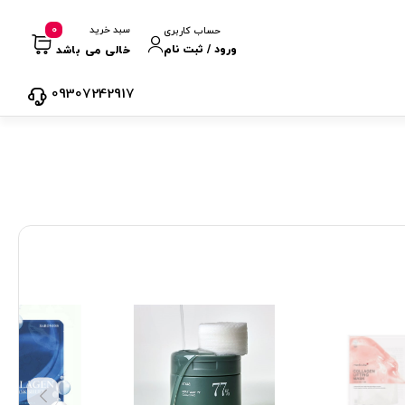
0
سبد خرید
حساب کاربری
ورود / ثبت نام
خالی می باشد
09307242917