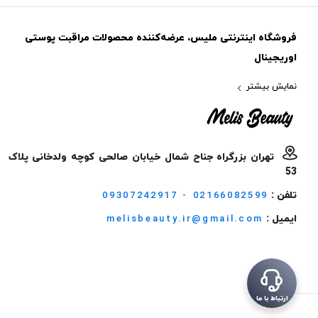
فروشگاه اینترنتی ملیس، عرضه‌کننده محصولات مراقبت پوستی
اوریجینال
نمایش بیشتر
تهران بزرگراه جناح شمال خیابان صالحی کوچه ولدخانی پلاک
53
تلفن :
09307242917 - 02166082599
ایمیل :
melisbeauty.ir@gmail.com
ارتباط با ما