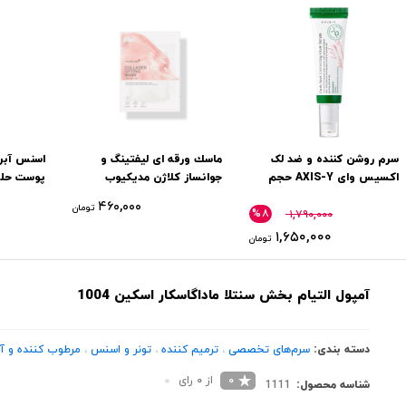
سرم روشن‌ کننده و ضد لک
ماسك ورقه ای لیفتینگ و
اسنس آبر
اکسیس وای AXIS-Y حجم
جوانساز کلاژن مدیکیوب
پوست حلز
50 میل
Cosrx
۴۶۰,۰۰۰
تومان
%۸
۱,۷۹۰,۰۰۰
۱,۶۵۰,۰۰۰
تومان
آمپول التیام بخش سنتلا ماداگاسکار اسکین 1004
دسته بندی:
سرم‌های تخصصی
،
ترمیم کننده
،
تونر و اسنس
،
مرطوب کننده و آب
0
از 0 رای
شناسه محصول:
1111