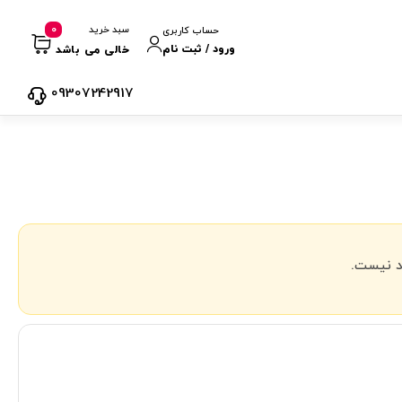
0
سبد خرید
حساب کاربری
ورود / ثبت نام
خالی می باشد
09307242917