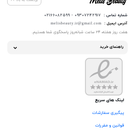
برگشت به بالا
شماره تماس :
09307242917 - 02166082599
آدرس ایمیل :
melisbeauty.ir@gmail.com
هفت روز هفته، ۲۴ ساعت شبانه‌روز پاسخگوی شما هستیم.
راهنمای خرید
لینک های سریع
پیگیری سفارشات
قوانین و مقررات