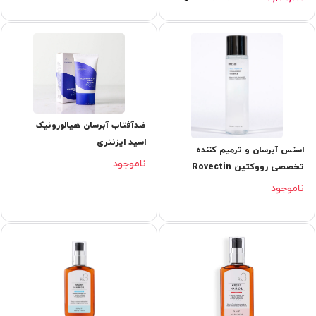
ضدآفتاب آبرسان هیالورونیک
اسید ایزنتری
اسنس آبرسان و ترميم كننده
ناموجود
تخصصی رووکتین Rovectin
ناموجود