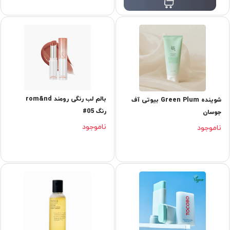
بالم لب رنگی رومند rom&nd
شوینده Green Plum بیوتی آف
رنگ 05#
جوسان
ناموجود
ناموجود