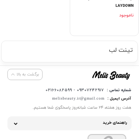
LAYDOWN
ناموجود
تینت لب
برگشت به بالا
شماره تماس :
09307242917 - 02166082599
آدرس ایمیل :
melisbeauty.ir@gmail.com
هفت روز هفته، ۲۴ ساعت شبانه‌روز پاسخگوی شما هستیم.
راهنمای خرید