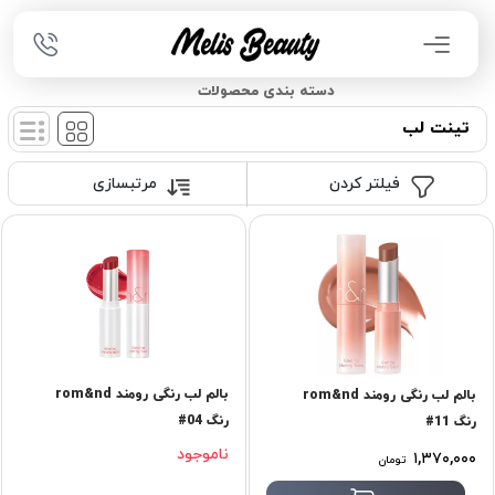
دسته بندی محصولات
تینت لب
فیلتر کردن
مرتبسازی
بالم لب رنگی رومند rom&nd
بالم لب رنگی رومند rom&nd
رنگ 04#
رنگ 11#
ناموجود
۱,۳۷۰,۰۰۰
تومان