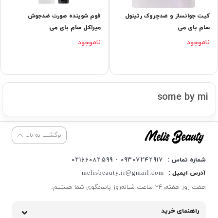
کیت جوانساز و ضدچروک رتینول
فوم شوینده صورت ضدجوش
سام بای می
میراکل سام بای می
ناموجود
ناموجود
some by mi
برگشت به بالا
شماره تماس :
09307242917 - 02166082599
آدرس ایمیل :
melisbeauty.ir@gmail.com
هفت روز هفته، ۲۴ ساعت شبانه‌روز پاسخگوی شما هستیم.
راهنمای خرید