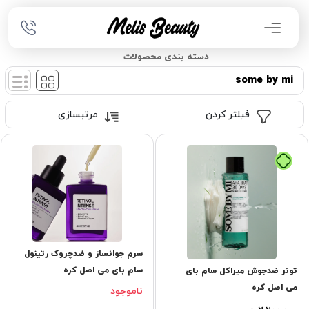
دسته بندی محصولات
some by mi
فیلتر کردن
مرتبسازی
تومان
سرم جوانساز و ضدچروک رتینول
سام بای می اصل کره
تونر ضدجوش میراکل سام بای
می اصل کره
ناموجود