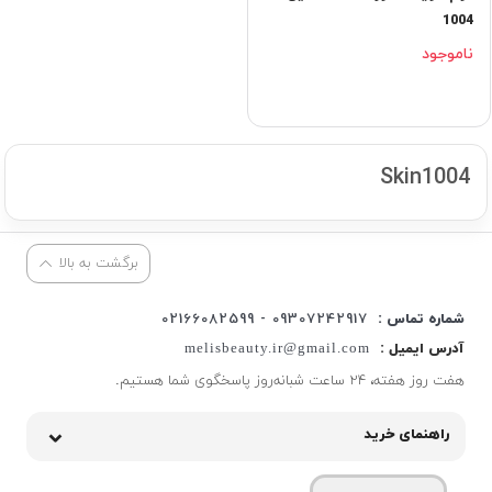
1004
ناموجود
Skin1004
برگشت به بالا
شماره تماس :
09307242917 - 02166082599
آدرس ایمیل :
melisbeauty.ir@gmail.com
هفت روز هفته، ۲۴ ساعت شبانه‌روز پاسخگوی شما هستیم.
راهنمای خرید