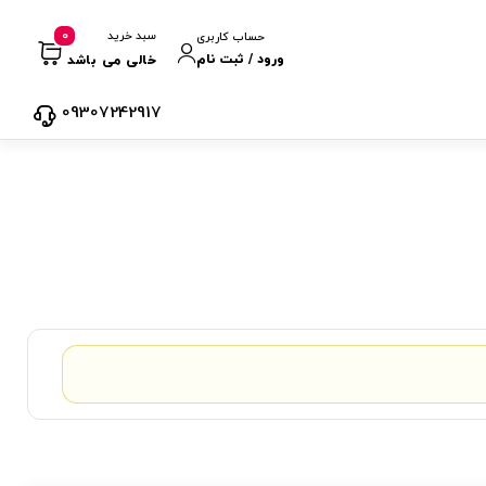
0
سبد خرید
حساب کاربری
ورود / ثبت نام
خالی می باشد
09307242917
نمایش
1
-
0
کالا از
0