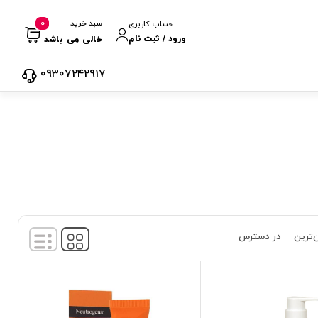
0
سبد خرید
حساب کاربری
ورود / ثبت نام
خالی می باشد
09307242917
‌ترین
در دسترس
نمایش
1
-
8
کالا از
8