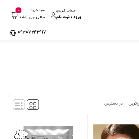
0
سبد خرید
حساب کاربری
ورود / ثبت نام
خالی می باشد
09307242917
‌ترین
در دسترس
نمایش
1
-
4
کالا از
4