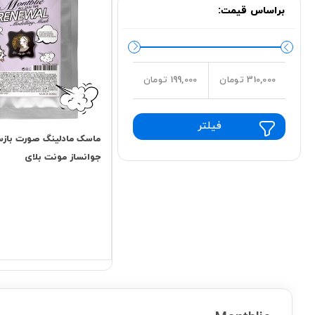
براساس قیمت:
310,000 تومان
199,000 تومان
فیلتر
ماسک مادلینگ صورت بازس
جوانساز مونت بلای