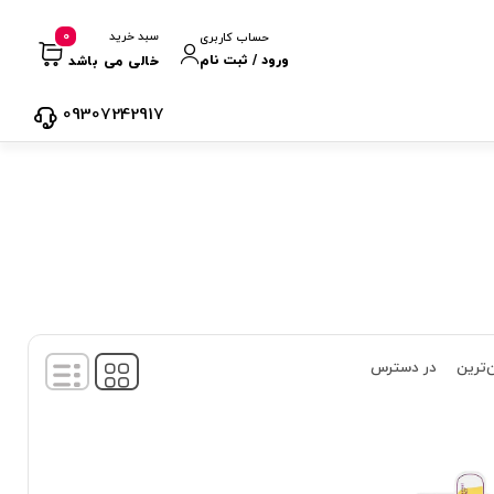
0
سبد خرید
حساب کاربری
ورود / ثبت نام
خالی می باشد
09307242917
‌ترین
در دسترس
نمایش
1
-
3
کالا از
3