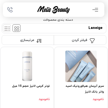
دسته بندی محصولات
Laneige
فیلتر کردن
مرتبسازی
سرم آبرسان هیالورونیک اسید
تونر کرمی لانیژ حجم 15 میل
واتر بانک لانیژ
ناموجود
ناموجود