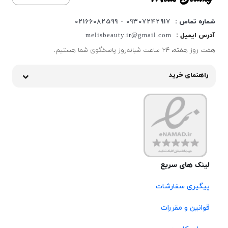
شماره تماس :
09307242917 - 02166082599
آدرس ایمیل :
melisbeauty.ir@gmail.com
هفت روز هفته، ۲۴ ساعت شبانه‌روز پاسخگوی شما هستیم.
راهنمای خرید
لینک های سریع
پیگیری سفارشات
قوانین و مقررات