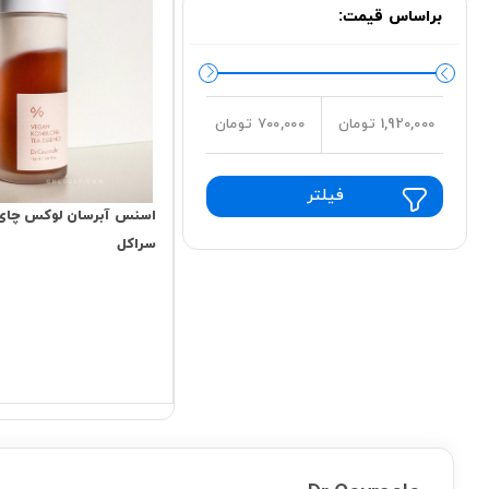
براساس قیمت:
1,920,000 تومان
700,000 تومان
فیلتر
اسنس آبرسان لوکس چای ک
سراکل