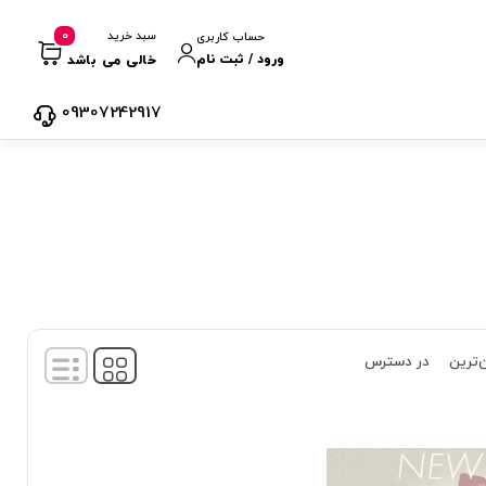
0
سبد خرید
حساب کاربری
ورود / ثبت نام
خالی می باشد
09307242917
‌ترین
در دسترس
نمایش
1
-
3
کالا از
3