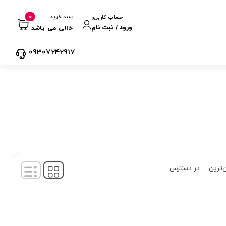
0
سبد خرید
حساب کاربری
ورود / ثبت نام
خالی می باشد
09307242917
‌ترین
در دسترس
نمایش
1
-
1
کالا از
1