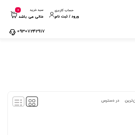
0
سبد خرید
حساب کاربری
ورود / ثبت نام
خالی می باشد
09307242917
‌ترین
در دسترس
نمایش
1
-
1
کالا از
1