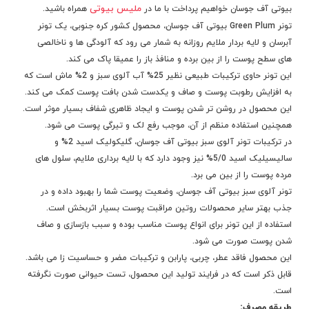
ملیس بیوتی
بیوتی آف جوسان خواهیم پرداخت با ما در
همراه باشید.
تونر Green Plum بیوتی آف جوسان، محصول کشور کره جنوبی، یک تونر
آبرسان و لایه بردار ملایم روزانه به شمار می رود که آلودگی ها و ناخالصی
های سطح پوست را از بین برده و منافذ باز را عمیقا پاک می کند.
این تونر حاوی ترکیبات طبیعی نظیر 25% آب آلوی سبز و 2% ماش است که
به افزایش رطوبت پوست و صاف و یکدست شدن بافت پوست کمک می کند.
این محصول در روشن تر شدن پوست و ایجاد ظاهری شفاف بسیار موثر است.
همچنین استفاده منظم از آن، موجب رفع لک و تیرگی پوست می شود.
در ترکیبات تونر آلوی سبز بیوتی آف جوسان، گلیکولیک اسید 2% و
سالیسیلیک اسید 5/0% نیز وجود دارد که با لایه برداری ملایم، سلول های
مرده پوست را از بین می برد.
تونر آلوی سبز بیوتی آف جوسان، وضعیت پوست شما را بهبود داده و در
جذب بهتر سایر محصولات روتین مراقبت پوست بسیار اثربخش است.
استفاده از این تونر برای انواع پوست مناسب بوده و سبب بازسازی و صاف
شدن پوست صورت می شود.
این محصول فاقد عطر، چربی، پارابن و ترکیبات مضر و حساسیت زا می باشد.
قابل ذکر است که در فرایند تولید این محصول، تست حیوانی صورت نگرفته
است.
طریقه مصرف: