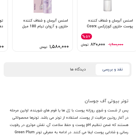
اسنس آبرسان و شفاف کننده
اسنس آبرسان و شفاف کننده
تو
پوست حلزون کوزارکس Cosrx
حلزون و آزولن تیام 180 میل
دهن
%۵۷
۸۲۰,۰۰۰
۱,۹۰۰,۰۰۰
تومان
۰۰
۱,۵۸۰,۰۰۰
تومان
نقد و بررسی
دیدگاه ها
تونر بیوتی آف جوسان
پس از شست و شوی روزانه پوست با ژل ها یا فوم های شوینده، اولین مرحله
در آغاز روتین مراقبت از پوست، استفاده از تونر می باشد. تونرها محصولاتی
هستند که ضمن تنظیم pH پوست و حفظ سلامت آن، نقش موثری در رطوبت
رسانی و شادابی پوست ایفا می کنند. در ادامه به معرفی تونر Green Plum