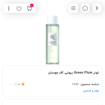
0
تونر Green Plum بیوتی آف جوسان
شناسه محصول:
1042
0
(0)
تونر و اسنس