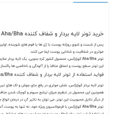
خرید تونر لایه بردار و شفاف کننده Aha/Bha کوزارکس
پس از شست و شوی روزانه پوست با ژل ها یا فوم های شوینده، اولین م
موثری در شفافیت و شادابی پوست ایفا می کنند.
تونر Aha/Bha کوزارکس، محصول کشور کره جنوبی، یک لایه بردار ملایم و روزانه به شمار می رود که با از بین بردن سلول های مرده، ظاهری شفاف و یکدست به ارمغان می آورد.
این تونر سطح پوست و اعماق منافذ را از آلودگی و ناخالصی ها پاکساز
فواید استفاده از تونر لایه بردار و شفاف کننده Aha/Bha کوزارکس
تونر لایه بردار کوزارکس، نقش موثری در رفع جای جوش و لک های تیره 
همچنین این محصول در تنظیم میزان ترشح سبوم و کوچک شدن منافذ
از دیگر دلایل محبوبیت این تونر، می توان به تاثیر آن در درمان انواع
تونر Aha/Bha کوزارکس با فرمولاسیون ویژه خود، نه تنها به پوست آسیب نمی رساند؛ بلکه به تامین رطوبت و مواد مغدی مورد نیاز پوست نیز کمک می کند.
استفاده از این تونر برای انواع پوست مخصوصا پوست های مختلط،