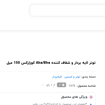
خرید قسطی با ترب‌پی
تونر لایه بردار و شفاف کننده Aha/Bha کوزارکس 150 میل
دسته بندی:
تونر و اسنس
،
لایه‌بردار
0
از 0 رای
شناسه محصول:
1075
ویژگی های محصول
*انقضای این محصول تا 2026/08/06 می باشد