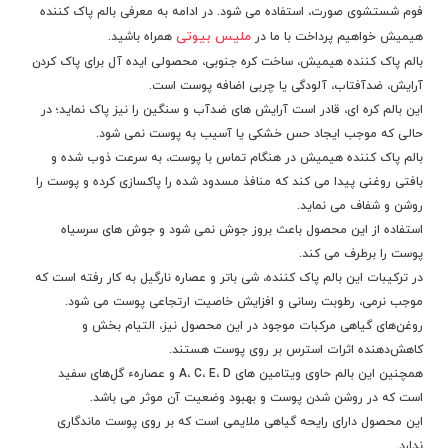
فوم شستشوی صورت، استفاده می شود. در ادامه به معرفی بالم پاک کننده
ملیس بیوتی
هیمیش خواهیم پرداخت با ما در
همراه باشید.
بالم پاک کننده هیمیش، ساخت کره جنوبی، محصولی ایده آل برای پاک کردن
آرایش، ضدآفتاب، آلودگی یا چربی اضافه پوست است.
این بالم کره ای، قادر است آرایش های ضدآب و سنگین را نیز پاک نماید؛ در
حالی که موجب ایجاد حس خشکی یا آسیب به پوست نمی شود.
بالم پاک کننده هیمیش در هنگام تماس با پوست، به سرعت ذوب شده و
بافتی روغنی پیدا می کند که منافذ مسدود شده را پاکسازی کرده و پوست را
روشن و شفاف می نماید.
استفاده از این محصول باعث بروز جوش نمی شود و جوش های سرسیاه
پوست را برطرف می کند.
در ترکیبات این بالم پاک کننده، شی باتر
و عصاره نارگیل به کار رفته است که
موجب نرمی، رطوبت رسانی و افزایش خاصیت ارتجاعی پوست می شود.
روغن‌های گیاهی مرکبات
موجود در این محصول نیز،
التیام بخش و
کاهش‌دهنده‌ اثرات استرس بر روی پوست هستند.
همچنین این بالم حاوی ویتامین های A، C، E، D و عصاره‌ء گل‌های سفید
است که در روشن شدن پوست و بهبود وضعیت آن موثر می باشد.
این محصول دارای رایحه گیاهی ملایمی است که بر روی پوست ماندگاری
ندارد.