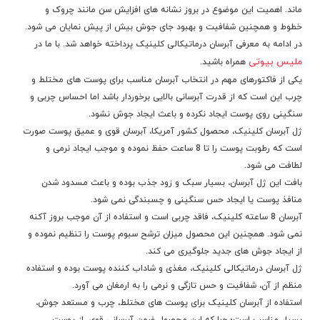
ماند. اهمیت این موضوع در بروز نشانه های افزایش سن مانند چروک و
خطوط و همچنین شفافیت و بهبود جای جوش بیش از پیش نمایان می شود.
در ادامه به معرفی آبرسان درماتیکالی کلینیک پرداخته خواهد شد. با ما در
ملیس بیوتی
همراه باشید.
یکی از فاکتورهای مهم در انتخاب آبرسان مناسب برای پوست های مختلط و
چرب این است که از قدرت آبرسانی بالایی برخوردار باشد اما احساس چربی و
سنگینی روی پوست ایجاد نکرده و باعث ایجاد جوش نشود.
ژل آبرسان کلینیک، محصول کشور آمریکا، آبرسان قوی و عمیق پوست صورت
است که رطوبت پوست را تا 8 ساعت حفظ نموده و موجب ایجاد نرمی و
لطافت می شود.
بافت این ژل آبرسان، بسیار سبک و زود جذب بوده و باعث مسدود شدن
منافذ پوست یا ایجاد حس سنگینی و چسبندگی نمی شود.
آبرسان 8 ساعته کلینیک، فاقد چربی است و استفاده از آن موجب بروز آکنه
نمی شود. همچنین این محصول میزان ترشح سبوم پوست را تنظیم نموده و
از ایجاد جوش های جدید جلوگیری می کند.
ژل آبرسان درماتیکالی کلینیک، مغذی و شاداب کننده پوست بوده و استفاده
منظم از آن، شفافیت و حس تازگی و نرمی را به ارمغان می آورد.
استفاده از آبرسان کلینیک برای پوست های مختلط، چرب و مستعد جوش،