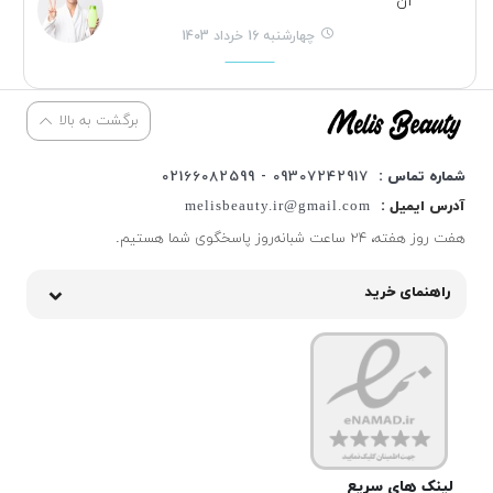
آن
چهارشنبه 16 خرداد 1403
برگشت به بالا
شماره تماس :
09307242917 - 02166082599
آدرس ایمیل :
melisbeauty.ir@gmail.com
هفت روز هفته، ۲۴ ساعت شبانه‌روز پاسخگوی شما هستیم.
راهنمای خرید
لینک های سریع