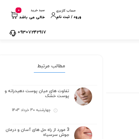
0
سبد خرید
حساب کاربری
ورود / ثبت نام
خالی می باشد
09307242917
مطالب مرتبط
تفاوت های میان پوست دهیدراته و
پوست خشک
چهارشنبه 30 خرداد 1403
3 مورد از راه حل های آسان و درمان
جوش سرسیاه