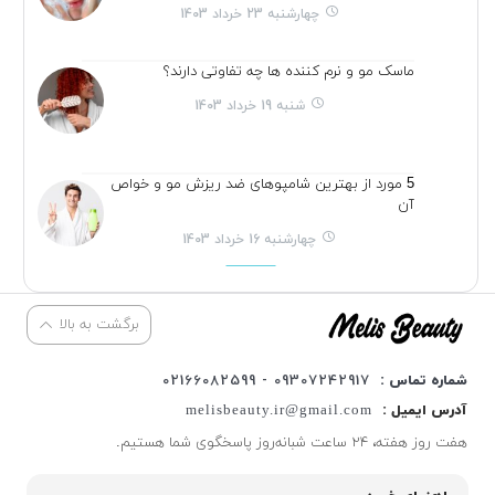
چهارشنبه 23 خرداد 1403
ماسک مو و نرم کننده ها چه تفاوتی دارند؟
شنبه 19 خرداد 1403
5 مورد از بهترین شامپوهای ضد ریزش مو و خواص
آن
چهارشنبه 16 خرداد 1403
برگشت به بالا
شماره تماس :
09307242917 - 02166082599
آدرس ایمیل :
melisbeauty.ir@gmail.com
هفت روز هفته، ۲۴ ساعت شبانه‌روز پاسخگوی شما هستیم.