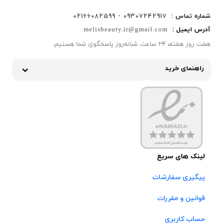
شماره تماس :
09307242917 - 02166082599
آدرس ایمیل :
melisbeauty.ir@gmail.com
هفت روز هفته، ۲۴ ساعت شبانه‌روز پاسخگوی شما هستیم.
راهنمای خرید
لینک های سریع
پیگیری سفارشات
قوانین و مقررات
حساب کاربری