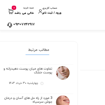
0
سبد خرید
حساب کاربری
ورود / ثبت نام
خالی می باشد
09307242917
مطالب مرتبط
تفاوت های میان پوست دهیدراته و
پوست خشک
چهارشنبه 30 خرداد 1403
3 مورد از راه حل های آسان و درمان
جوش سرسیاه