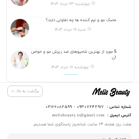
چهارشنبه 23 خرداد 1403
ماسک مو و نرم کننده ها چه تفاوتی دارند؟
شنبه 19 خرداد 1403
5 مورد از بهترین شامپوهای ضد ریزش مو و خواص
آن
چهارشنبه 16 خرداد 1403
برگشت به بالا
شماره تماس :
09307242917 - 02166082599
آدرس ایمیل :
melisbeauty.ir@gmail.com
هفت روز هفته، ۲۴ ساعت شبانه‌روز پاسخگوی شما هستیم.