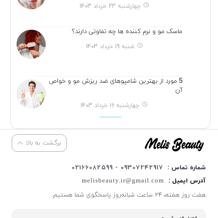
چهارشنبه 23 خرداد 1403
ماسک مو و نرم کننده ها چه تفاوتی دارند؟
شنبه 19 خرداد 1403
5 مورد از بهترین شامپوهای ضد ریزش مو و خواص
آن
چهارشنبه 16 خرداد 1403
برگشت به بالا
شماره تماس :
09307242917 - 02166082599
آدرس ایمیل :
melisbeauty.ir@gmail.com
هفت روز هفته، ۲۴ ساعت شبانه‌روز پاسخگوی شما هستیم.